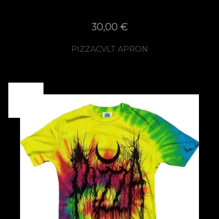
30,00
€
PIZZACVLT APRON
ON
SALE