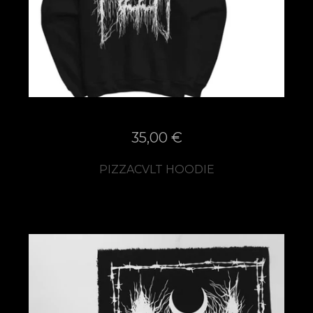
35,00
€
PIZZACVLT HOODIE