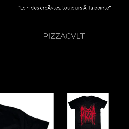
"Loin des croÃ»tes, toujours Ã la pointe"
PIZZACVLT