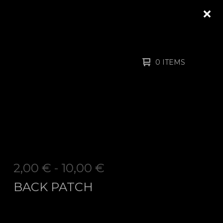
0 ITEMS
2,00
€
-
10,00
€
BACK PATCH