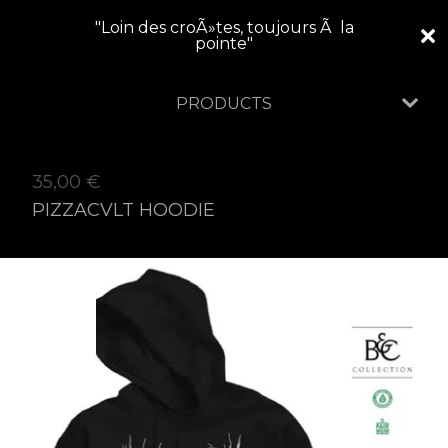
"Loin des croÃ»tes, toujours Ã la
pointe"
PRODUCTS
35,00
€
PIZZACVLT HOODIE
SOLD
OUT